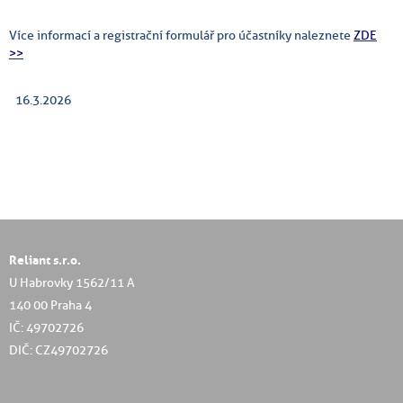
Více informací a registrační formulář pro účastníky naleznete
ZDE
>>
16.3.2026
Reliant s.r.o.
U Habrovky 1562/11 A
140 00 Praha 4
IČ: 49702726
DIČ: CZ49702726