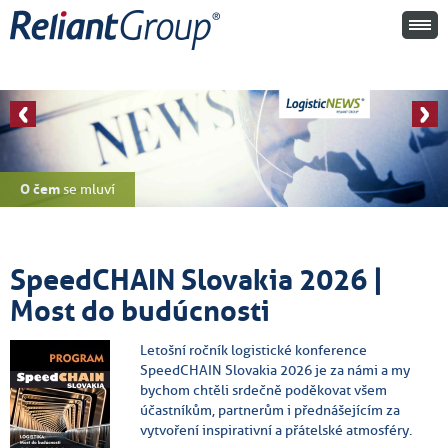
O čem
se mluví
SpeedCHAIN Slovakia 2026 |
Most do budúcnosti
Letošní ročník logistické konference
SpeedCHAIN Slovakia 2026 je za námi a my
bychom chtěli srdečně poděkovat všem
účastníkům, partnerům i přednášejícím za
vytvoření inspirativní a přátelské atmosféry.