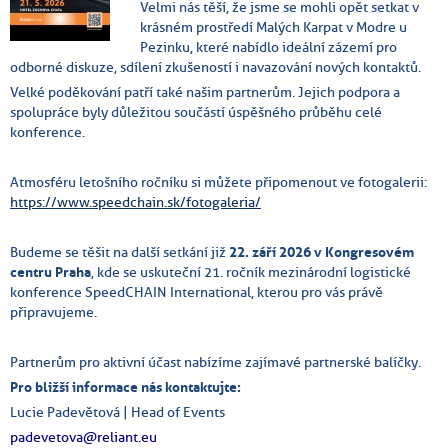
Velmi nás těší, že jsme se mohli opět setkat v
krásném prostředí Malých Karpat v Modre u
Pezinku, které nabídlo ideální zázemí pro
odborné diskuze, sdílení zkušeností i navazování nových kontaktů.
Velké poděkování patří také našim partnerům. Jejich podpora a
spolupráce byly důležitou součástí úspěšného průběhu celé
konference.
Atmosféru letošního ročníku si můžete připomenout ve fotogalerii:
https://www.speedchain.sk/fotogaleria/
Budeme se těšit na další setkání již
22. září 2026 v Kongresovém
centru Praha
, kde se uskuteční 21. ročník mezinárodní logistické
konference SpeedCHAIN International, kterou pro vás právě
připravujeme.
Partnerům pro aktivní účast nabízíme zajímavé partnerské balíčky.
Pro bližší informace nás kontaktujte:
Lucie Padevětová | Head of Events
padevetova@reliant.eu