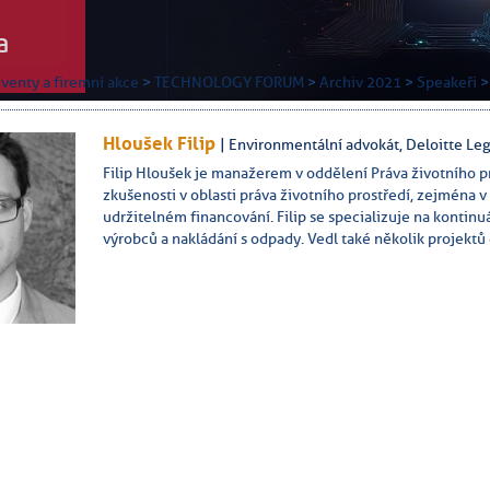
a
venty a firemní akce
>
TECHNOLOGY FORUM
>
Archiv 2021
>
Speakeři
>
Hloušek Filip
| Environmentální advokát, Deloitte Le
Filip Hloušek je manažerem v oddělení Práva životního pr
zkušenosti v oblasti práva životního prostředí, zejména
udržitelném financování. Filip se specializuje na kontinu
výrobců a nakládání s odpady. Vedl také několik projektů 