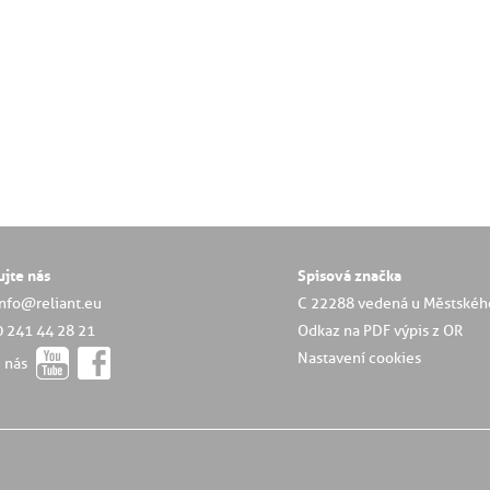
ujte nás
Spisová značka
info@reliant.eu
C 22288 vedená u Městskéh
0 241 44 28 21
Odkaz na PDF výpis z OR
Nastavení cookies
e nás