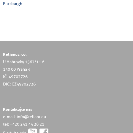
Pittsburgh.
Reliant s.r.o.
U Habrovky 1562/11 A
140 00 Praha 4
IČ: 49702726
DIČ: CZ49702726
Kontaktujte nás
e-mail: info@reliant.eu
tel: +420 241 44 28 21