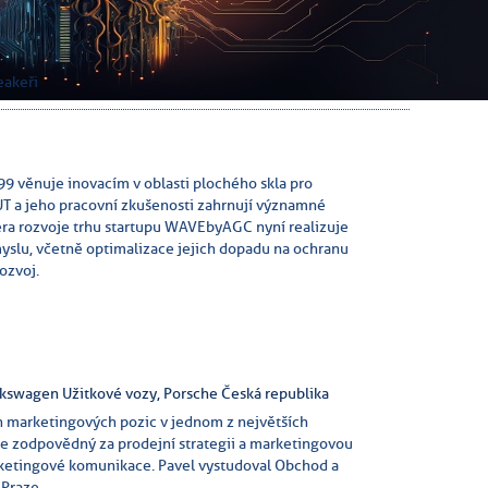
eakeři
99 věnuje inovacím v oblasti plochého skla pro
UT a jeho pracovní zkušenosti zahrnují významné
era rozvoje trhu startupu WAVEbyAGC nyní realizuje
ůmyslu, včetně optimalizace jejich dopadu na ochranu
ozvoj.
lkswagen Užitkové vozy, Porsche Česká republika
h marketingových pozic v jednom z největších
e zodpovědný za prodejní strategii a marketingovou
ketingové komunikace. Pavel vystudoval Obchod a
 Praze.