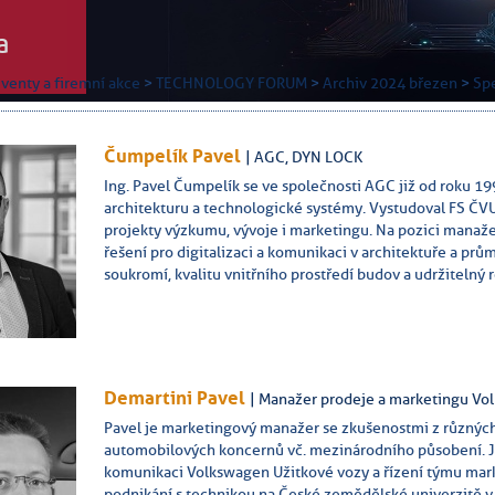
a
venty a firemní akce
>
TECHNOLOGY FORUM
>
Archiv 2024 březen
>
Sp
Čumpelík Pavel
| AGC, DYN LOCK
Ing. Pavel Čumpelík se ve společnosti AGC již od roku 19
architekturu a technologické systémy. Vystudoval FS ČV
projekty výzkumu, vývoje i marketingu. Na pozici manaž
řešení pro digitalizaci a komunikaci v architektuře a pr
soukromí, kvalitu vnitřního prostředí budov a udržitelný r
Demartini Pavel
| Manažer prodeje a marketingu Vo
Pavel je marketingový manažer se zkušenostmi z různýc
automobilových koncernů vč. mezinárodního působení. J
komunikaci Volkswagen Užitkové vozy a řízení týmu mar
podnikání s technikou na České zemědělské univerzitě v