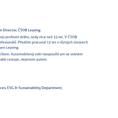
n Director, ČSOB Leasing
oji profesní dráhu, tedy více než 25 let. V ČSOB
fesionálů. Předtím pracoval 12 let v různých útvarech
sen Leasing.
níčkem. Automobilový svět neopouští ani ve volném
 také cestuje, nejenom autem.
ces, ESG & Sustainability Department,