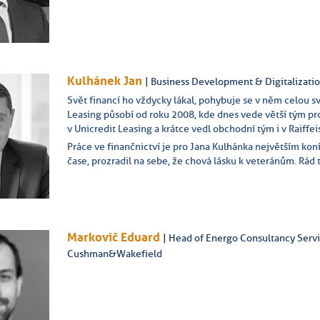
Kulhánek Jan
| Business Development & Digitalizatio
Svět financí ho vždycky lákal, pohybuje se v něm celou sv
Leasing působí od roku 2008, kde dnes vede větší tým pro
v Unicredit Leasing a krátce vedl obchodní tým i v Raiffei
Práce ve finančnictví je pro Jana Kulhánka největším ko
čase, prozradil na sebe, že chová lásku k veteránům. Rád
Markovič Eduard
| Head of Energo Consultancy Servi
Cushman&Wakefield