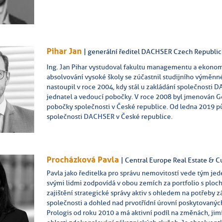
Pihar Jan
| generální ředitel DACHSER Czech Republic
Ing. Jan Pihar vystudoval fakultu managementu a ekonom
absolvování vysoké školy se zúčastnil studijního výmě
nastoupil v roce 2004, kdy stál u zakládání společnosti D
jednatel a vedoucí pobočky. V roce 2008 byl jmenován
pobočky společnosti v České republice. Od ledna 2019 pů
společnosti DACHSER v České republice.
Procházková Pavla
| Central Europe Real Estate & C
Pavla jako ředitelka pro správu nemovitostí vede tým jed
svými lidmi zodpovídá v obou zemích za portfolio s ploc
zajištění strategické správy aktiv s ohledem na potřeby 
společnosti a dohled nad prvotřídní úrovní poskytovaných
Prologis od roku 2010 a má aktivní podíl na změnách, jimi