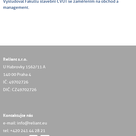
Vystudoval Fakultu stavební ČVUT se zaměřením na obchod a
management.
Reliant s.r.o.
U Habrovky 1562/11 A
140 00 Praha 4
IČ: 49702726
DIČ: CZ49702726
Kontaktujte nás
e-mail: info@reliant.eu
tel: +420 241 44 28 21