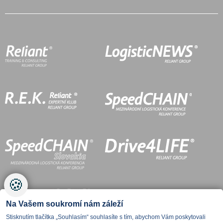
🍪
Na Vašem soukromí nám záleží
Stisknutím tlačítka „Souhlasím“ souhlasíte s tím, abychom Vám poskytovali