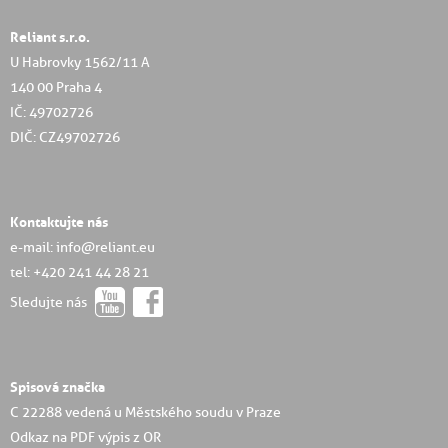
Reliant s.r.o.
U Habrovky 1562/11 A
140 00 Praha 4
IČ: 49702726
DIČ: CZ49702726
Kontaktujte nás
e-mail: info@reliant.eu
tel: +420 241 44 28 21
Sledujte nás
Spisová značka
C 22288 vedená u Městského soudu v Praze
Odkaz na PDF výpis z OR