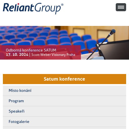
Odborná konference SATUM
17. 10. 2024
|
Scott Weber Visionary Praha
Satum konference
Místo konání
Program
Speakeři
Fotogalerie