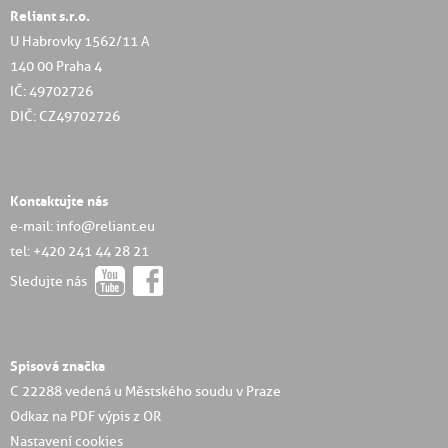
Reliant s.r.o.
U Habrovky 1562/11 A
140 00 Praha 4
IČ: 49702726
DIČ: CZ49702726
Kontaktujte nás
e-mail: info@reliant.eu
tel: +420 241 44 28 21
Sledujte nás
Spisová značka
C 22288 vedená u Městského soudu v Praze
Odkaz na PDF výpis z OR
Nastavení cookies