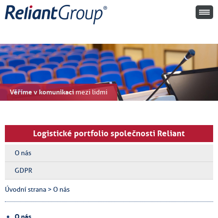
Věříme v komunikaci
mezi lidmi
Logistické portfolio společnosti Reliant
O nás
GDPR
Úvodní strana
>
O nás
O nás