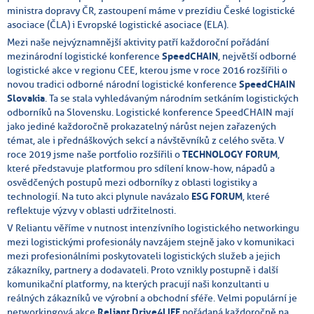
ministra dopravy ČR, zastoupení máme v prezídiu České logistické
asociace (ČLA) i Evropské logistické asociace (ELA).
Mezi naše nejvýznamnější aktivity patří každoroční pořádání
mezinárodní logistické konference
SpeedCHAIN
, největší odborné
logistické akce v regionu CEE, kterou jsme v roce 2016 rozšířili o
novou tradici odborné národní logistické konference
SpeedCHAIN
Slovakia
. Ta se stala vyhledávaným národním setkáním logistických
odborníků na Slovensku. Logistické konference SpeedCHAIN mají
jako jediné každoročně prokazatelný nárůst nejen zařazených
témat, ale i přednáškových sekcí a návštěvníků z celého světa. V
roce 2019 jsme naše portfolio rozšířili o
TECHNOLOGY FORUM
,
které představuje platformou pro sdílení know-how, nápadů a
osvědčených postupů mezi odborníky z oblasti logistiky a
technologií. Na tuto akci plynule navázalo
ESG FORUM
, které
reflektuje výzvy v oblasti udržitelnosti.
V Reliantu věříme v nutnost intenzívního logistického networkingu
mezi logistickými profesionály navzájem stejně jako v komunikaci
mezi profesionálními poskytovateli logistických služeb a jejich
zákazníky, partnery a dodavateli. Proto vznikly postupně i další
komunikační platformy, na kterých pracují naši konzultanti u
reálných zákazníků ve výrobní a obchodní sféře. Velmi populární je
networkingová akce
Reliant Drive4LIFE
pořádaná každoročně na