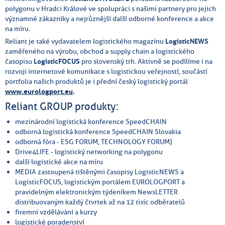
polygonu v Hradci Králové ve spolupráci s našimi partnery pro jejich
významné zákazníky a nejrůznější další odborné konference a akce
na míru.
Reliant je také vydavatelem logistického magazínu
LogisticNEWS
zaměřeného na výrobu, obchod a supply chain a logistického
časopisu
LogisticFOCUS
pro slovenský trh. Aktivně se podílíme i na
rozvoji internetové komunikace s logistickou veřejností, součástí
portfolia našich produktů je i přední český logistický portál
www.eurologport.eu
.
Reliant GROUP produkty:
mezinárodní logistická konference SpeedCHAIN
odborná logistická konference SpeedCHAIN Slovakia
odborná fóra - ESG FORUM, TECHNOLOGY FORUM)
Drive4LIFE - logistický networking na polygonu
další logistické akce na míru
MEDIA zastoupená tištěnými časopisy LogisticNEWS a
LogisticFOCUS, logistickým portálem EUROLOGPORT a
pravidelným elektronickým týdeníkem NewsLETTER
distribuovaným každý čtvrtek až na 12 tisíc odběratelů
firemní vzdělávání a kurzy
logistické poradenství