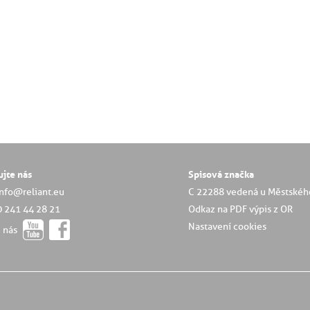
ujte nás
Spisová značka
info@reliant.eu
C 22288 vedená u Městskéh
0 241 44 28 21
Odkaz na PDF výpis z OR
Nastavení cookies
e nás