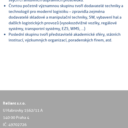
Čtvrtou početně významnou skupinu tvoří dodavatelé techniky a
technologií pro moderní logistiku – zpravidla zejména
dodavatelé skladové a manipulační techniky, SW, vybavení hal a
dalších logistických provozů (vysokozdvižné vozíky, regálové
systémy, transportní systémy, EZS, WMS, …)
Poslední skupinu tvoří představitelé akademické sféry, státních
institucí, výzkumných organizací, poradenských firem, atd.
Reliant s.r.o.
U Habrovky 1562/11 A
140 00 Praha 4
IČ: 49702726