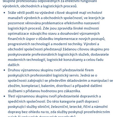
skupině profesionálů odpovědných za efektivní fungování
výrobních, obchodních a logistických procesů.
Stále větší podíl na výsledné cílové skupině mají vrcholoví
manažeři výrobních a obchodních společností, ve kterých je
pozornost věnována problematice efektivního nastavení
logistických procesů. Zde jsou zpravidla široké možnosti
optimalizace stávajícího stavu a dosahování významných
finančních úspor v důsledku implementace nových postupů,
progresivních technologií a moderní techniky. Výrobní a
obchodní společnosti představují žádanou cílovou skupinu pro
poskytovatele profesionálních logistických služeb, dodavatele
moderních technologií, logistické konzultanty a celou řadu
dalších
Druhou významnou skupinu tvoří představitelé firem
poskytujících profesionální logistický servis. Jedná se o
společnosti zabývající se především skladováním a manipulací se
zbožím, kompletací, balením, distribucí a případně dalšími
službami s přidanou hodnotou pro zákazníka.
Třetí významnou skupinu tvoří představitelé dopravních a
spedičních společností. Do této kategorie patří dopravci
poskytující služby silniční, železniční, letecké, říční a námořní
dopravy bez ohledu na to, zda služby poskytují prostřednictvím
svých či smluvních dopravních prostředků.