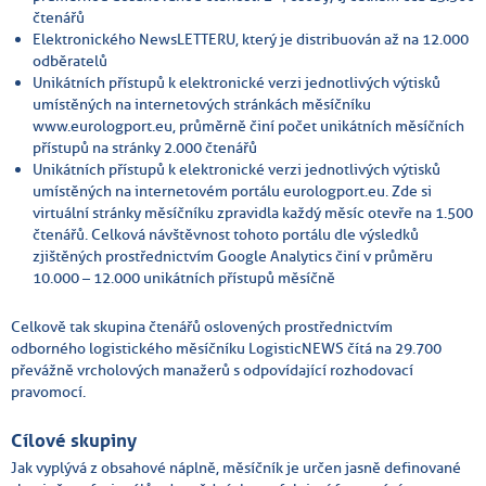
čtenářů
Elektronického NewsLETTERU, který je distribuován až na 12.000
odběratelů
Unikátních přístupů k elektronické verzi jednotlivých výtisků
umístěných na internetových stránkách měsíčníku
www.eurologport.eu, průměrně činí počet unikátních měsíčních
přístupů na stránky 2.000 čtenářů
Unikátních přístupů k elektronické verzi jednotlivých výtisků
umístěných na internetovém portálu eurologport.eu. Zde si
virtuální stránky měsíčníku zpravidla každý měsíc otevře na 1.500
čtenářů. Celková návštěvnost tohoto portálu dle výsledků
zjištěných prostřednictvím Google Analytics činí v průměru
10.000 – 12.000 unikátních přístupů měsíčně
Celkově tak skupina čtenářů oslovených prostřednictvím
odborného logistického měsíčníku LogisticNEWS čítá na 29.700
převážně vrcholových manažerů s odpovídající rozhodovací
pravomocí.
Cílové skupiny
Jak vyplývá z obsahové náplně, měsíčník je určen jasně definované