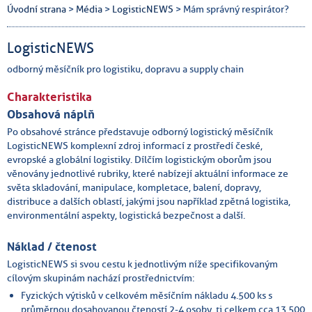
Úvodní strana
>
Média
>
LogisticNEWS
> Mám správný respirátor?
LogisticNEWS
odborný měsíčník pro logistiku, dopravu a supply chain
Charakteristika
Obsahová náplň
Po obsahové stránce představuje odborný logistický měsíčník
LogisticNEWS komplexní zdroj informací z prostředí české,
evropské a globální logistiky. Dílčím logistickým oborům jsou
věnovány jednotlivé rubriky, které nabízejí aktuální informace ze
světa skladování, manipulace, kompletace, balení, dopravy,
distribuce a dalších oblastí, jakými jsou například zpětná logistika,
environmentální aspekty, logistická bezpečnost a další.
Náklad / čtenost
LogisticNEWS si svou cestu k jednotlivým níže specifikovaným
cílovým skupinám nachází prostřednictvím:
Fyzických výtisků v celkovém měsíčním nákladu 4.500 ks s
průměrnou dosahovanou čteností 2-4 osoby, tj celkem cca 13.500