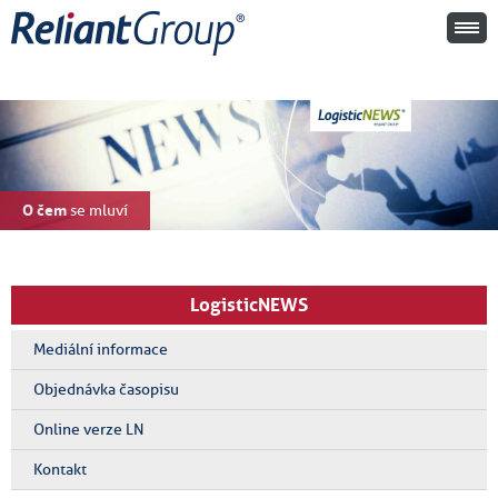
O čem
se mluví
LogisticNEWS
Mediální informace
Objednávka časopisu
Online verze LN
Kontakt