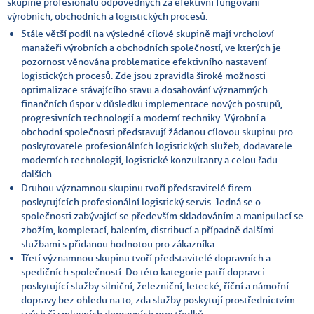
skupině profesionálů odpovědných za efektivní fungování
výrobních, obchodních a logistických procesů.
Stále větší podíl na výsledné cílové skupině mají vrcholoví
manažeři výrobních a obchodních společností, ve kterých je
pozornost věnována problematice efektivního nastavení
logistických procesů. Zde jsou zpravidla široké možnosti
optimalizace stávajícího stavu a dosahování významných
finančních úspor v důsledku implementace nových postupů,
progresivních technologií a moderní techniky. Výrobní a
obchodní společnosti představují žádanou cílovou skupinu pro
poskytovatele profesionálních logistických služeb, dodavatele
moderních technologií, logistické konzultanty a celou řadu
dalších
Druhou významnou skupinu tvoří představitelé firem
poskytujících profesionální logistický servis. Jedná se o
společnosti zabývající se především skladováním a manipulací se
zbožím, kompletací, balením, distribucí a případně dalšími
službami s přidanou hodnotou pro zákazníka.
Třetí významnou skupinu tvoří představitelé dopravních a
spedičních společností. Do této kategorie patří dopravci
poskytující služby silniční, železniční, letecké, říční a námořní
dopravy bez ohledu na to, zda služby poskytují prostřednictvím
svých či smluvních dopravních prostředků.