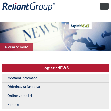
O čem
se mluví
LogisticNEWS
Mediální informace
Objednávka časopisu
Online verze LN
Kontakt