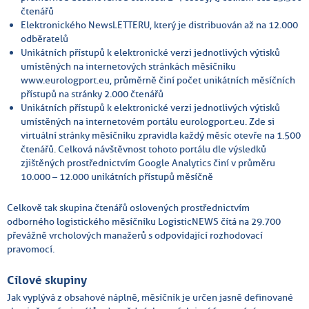
čtenářů
Elektronického NewsLETTERU, který je distribuován až na 12.000
odběratelů
Unikátních přístupů k elektronické verzi jednotlivých výtisků
umístěných na internetových stránkách měsíčníku
www.eurologport.eu, průměrně činí počet unikátních měsíčních
přístupů na stránky 2.000 čtenářů
Unikátních přístupů k elektronické verzi jednotlivých výtisků
umístěných na internetovém portálu eurologport.eu. Zde si
virtuální stránky měsíčníku zpravidla každý měsíc otevře na 1.500
čtenářů. Celková návštěvnost tohoto portálu dle výsledků
zjištěných prostřednictvím Google Analytics činí v průměru
10.000 – 12.000 unikátních přístupů měsíčně
Celkově tak skupina čtenářů oslovených prostřednictvím
odborného logistického měsíčníku LogisticNEWS čítá na 29.700
převážně vrcholových manažerů s odpovídající rozhodovací
pravomocí.
Cílové skupiny
Jak vyplývá z obsahové náplně, měsíčník je určen jasně definované