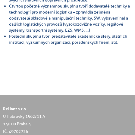
Čtvrtou početně významnou skupinu tvoří dodavatelé techniky a
technologií pro moderní logistiku – zpravidla zejména
dodavatelé skladové a manipulační techniky, SW, vybavení hal a
dalších logistických provozů (vysokozdvižné vozíky, regálové
systémy, transportní systémy, EZS, WMS, …)
Poslední skupinu tvoří představitelé akademické sféry, státních
institucí, výzkumných organizací, poradenských firem, atd.
Reliant s.r.o.
U Habrovky 1562/11 A
140 00 Praha 4
IČ: 49702726