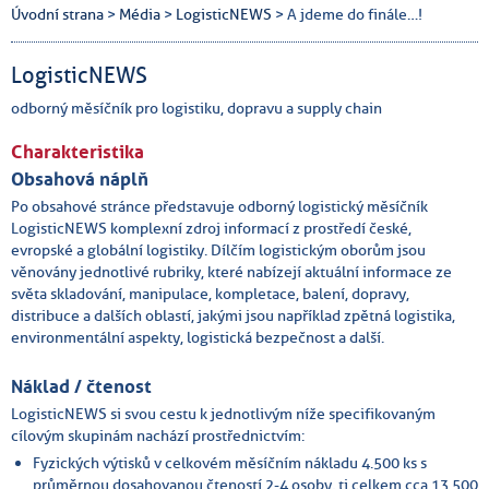
Úvodní strana
>
Média
>
LogisticNEWS
> A jdeme do finále…!
LogisticNEWS
odborný měsíčník pro logistiku, dopravu a supply chain
Charakteristika
Obsahová náplň
Po obsahové stránce představuje odborný logistický měsíčník
LogisticNEWS komplexní zdroj informací z prostředí české,
evropské a globální logistiky. Dílčím logistickým oborům jsou
věnovány jednotlivé rubriky, které nabízejí aktuální informace ze
světa skladování, manipulace, kompletace, balení, dopravy,
distribuce a dalších oblastí, jakými jsou například zpětná logistika,
environmentální aspekty, logistická bezpečnost a další.
Náklad / čtenost
LogisticNEWS si svou cestu k jednotlivým níže specifikovaným
cílovým skupinám nachází prostřednictvím:
Fyzických výtisků v celkovém měsíčním nákladu 4.500 ks s
průměrnou dosahovanou čteností 2-4 osoby, tj celkem cca 13.500