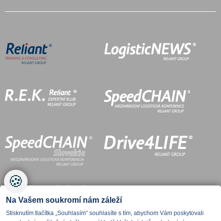
🍪
Na Vašem soukromí nám záleží
Stisknutím tlačítka „Souhlasím“ souhlasíte s tím, abychom Vám poskytovali