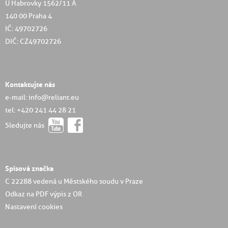
U Habrovky 1562/11 A
140 00 Praha 4
IČ: 49702726
DIČ: CZ49702726
Kontaktujte nás
e-mail: info@reliant.eu
tel: +420 241 44 28 21
Sledujte nás
Spisová značka
C 22288 vedená u Městského soudu v Praze
Odkaz na PDF výpis z OR
Nastavení cookies