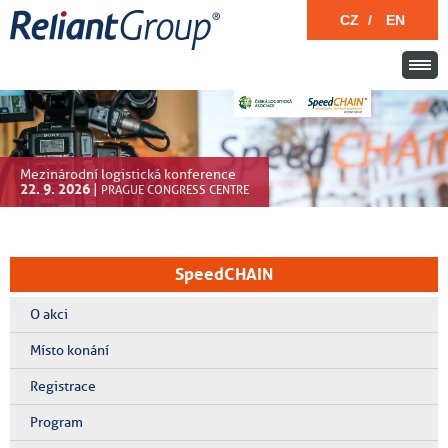
CZ
/
EN
Mezinárodní logistická konference
22. 9. 2026
|
PRAGUE CONGRESS CENTRE
SpeedCHAIN
O akci
Místo konání
Registrace
Program