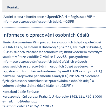
Kontakt
Úvodní strana
>
Konference
>
SpeedCHAIN
>
Registrace VIP
>
Informace o zpracování osobních údajů: >
GDPR
Informace o zpracování osobních údajů
Tímto dokumentem Vám jako správce osobních údajů - společnost
RELIANT s.r.o., se sídlem U Habrovky 1562/11a, Krč, 140 00 Praha 4,
IČO: 49702726, zapsaná v obchodním rejstříku vedeném Městským
soudem v Praze v oddíle C, vložce č. 22288 - poskytujeme
informace o zpracování osobních údajů a Vašich právech
souvisejících se zpracováváním osobních údajů uvedených v
registračním formuláři na konferenci SpeedCHAIN ve smyslu čl. 13
nařízení Evropského parlamentu a Rady (EU) 2016/679 o ochraně
fyzických osob v souvislosti se zpracováním osobních údajů a
volném pohybu těchto údajů (dále jen „GDPR“).
Kontaktní údaje Správce
Korespondenční adresa: Praha 4, U Habrovky 1562/11a, PSČ 14000
e-mail: info@reliant.cz
telefonní číslo: +420 241 44 28 21