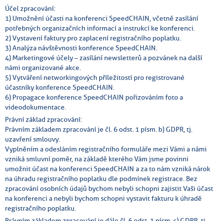
Účel zpracování:
1) Umožnění účasti na konferenci SpeedCHAIN, včetně zasílání
potřebných organizačních informací a instrukcí ke konferenci.
2) Vystavení faktury pro zaplacení registračního poplatku.
3) Analýza návštěvnosti konference SpeedCHAIN.
4) Marketingové účely – zasílání newsletterů a pozvánek na další
námi organizované akce.
5) Vytváření networkingových příležitostí pro registrované
účastníky konference SpeedCHAIN.
6) Propagace konference SpeedCHAIN pořizováním foto a
videodokumentace.
Právní základ zpracování:
Právním základem zpracování je čl. 6 odst. 1 písm. b) GDPR, tj.
uzavření smlouvy.
Vyplněním a odesláním registračního formuláře mezi Vámi a námi
vzniká smluvní poměr, na základě kterého Vám jsme povinni
umožnit účast na konferenci SpeedCHAIN a za to nám vzniká nárok
na úhradu registračního poplatku dle podmínek registrace. Bez
zpracování osobních údajů bychom nebyli schopni zajistit Vaši účast
na konferenci a nebyli bychom schopni vystavit fakturu k úhradě
registračního poplatku.
Právním základem zpracování je dále čl. 6 odst. 1 písm. c) GDPR, tj.