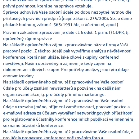
právní povinnost, která se na správce vztahuje.
Správce uchovává Vaše osobní údaje po dobu nezbytně nutnou dle
příslušných právních předpisů (např. zákon č. 235/2004 Sb., o dani z
přidané hodnoty, zákon č. 563/1991 Sb., o účetnictví, apod.).
Právním základem zpracování je dále čl. 6 odst. 1 písm. f) GDPR, tj.
oprávněný zájem správce.
Na základě oprávněného zájmu zpracováváme název firmy a Vaši
pracovní pozici. Z těchto údajů pak vytváříme analýzu návštěvnosti
konference, která nám ukáže, jaké cílové skupiny konferenci
navštěvují. Naším oprávněným zájmem je tedy zájem na
dokumentaci cílových skupin. Pro potřeby analýzy jsou tyto údaje
anonymizovány.
Na základě oprávněného zájmu též zpracováváme Vaše osobní
údaje pro účely zasílání newsletterů a pozvánek na další námi
organizované akce, tj. pro účely přímého marketingu.
Na základě oprávněného zájmu též zpracováváme Vaše osobní
údaje v rozsahu jméno, příjmení zaměstnavatel, pracovní pozice a
e-mailová adresa za účelem vytváření networkingových příležitostí
pro registrované účastníky konference jejich publikací ve jmenném
seznamu účastníků konference.
Na základě oprávněného zájmu též pracováváme Vaše osobní údaje
pro účely propagace konference pořizováním foto a