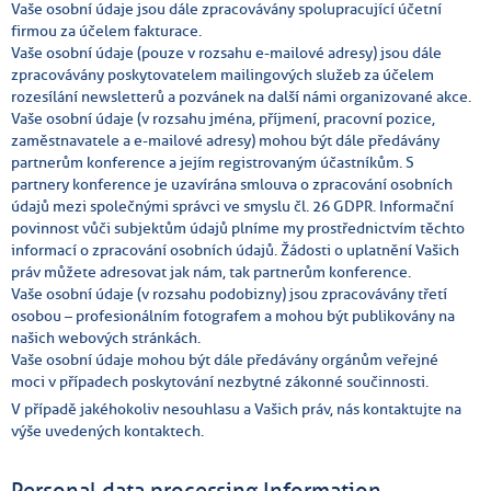
Vaše osobní údaje jsou dále zpracovávány spolupracující účetní
firmou za účelem fakturace.
Vaše osobní údaje (pouze v rozsahu e-mailové adresy) jsou dále
zpracovávány poskytovatelem mailingových služeb za účelem
rozesílání newsletterů a pozvánek na další námi organizované akce.
Vaše osobní údaje (v rozsahu jména, příjmení, pracovní pozice,
zaměstnavatele a e-mailové adresy) mohou být dále předávány
partnerům konference a jejím registrovaným účastníkům. S
partnery konference je uzavírána smlouva o zpracování osobních
údajů mezi společnými správci ve smyslu čl. 26 GDPR. Informační
povinnost vůči subjektům údajů plníme my prostřednictvím těchto
informací o zpracování osobních údajů. Žádosti o uplatnění Vašich
práv můžete adresovat jak nám, tak partnerům konference.
Vaše osobní údaje (v rozsahu podobizny) jsou zpracovávány třetí
osobou – profesionálním fotografem a mohou být publikovány na
našich webových stránkách.
Vaše osobní údaje mohou být dále předávány orgánům veřejné
moci v případech poskytování nezbytné zákonné součinnosti.
V případě jakéhokoliv nesouhlasu a Vašich práv, nás kontaktujte na
výše uvedených kontaktech.
Personal data processing Information