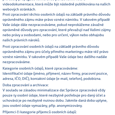
videodokumentace, která může být následně publikována na našich
webových stránkách.
Proti zpracování těchto osobních údajů na základě právního důvodu
oprávněného zájmu máte právo vznést námitku. V takovém případě
Vaše údaje dále nezpracováváme, pokud neprokážeme závažné
oprávněné důvody pro zpracování, které převažují nad Vašimi zájmy
nebo právy a svobodami, nebo pro určení, výkon nebo obhajobu
našich právních nároků.
Proti zpracování osobních údajů na základě právního důvodu
oprávněného zájmu pro účely přímého marketingu máte též právo
vznést námitku. V takovém případě Vaše údaje bez dalšího nadále
nezpracováváme.
Kategorie osobních údajů, které zpracováváme:
Identifikační údaje (jméno, příjmení, název firmy, pracovní pozice,
adresa, IČO, DIČ), kontaktní údaje (e-mail, telefon), podobizna.
Doba zpracování a archivace:
V souladu se zásadou minimalizace dat Správce zpracovává vždy
pouze ty osobní údaje, které nezbytně potřebuje pro daný účel a
uchovává je po nezbytně nutnou dobu. Jakmile daná doba uplyne,
jsou osobní údaje vymazány, příp. anonymizovány.
Příjemci či kategorie příjemců osobních údajů: