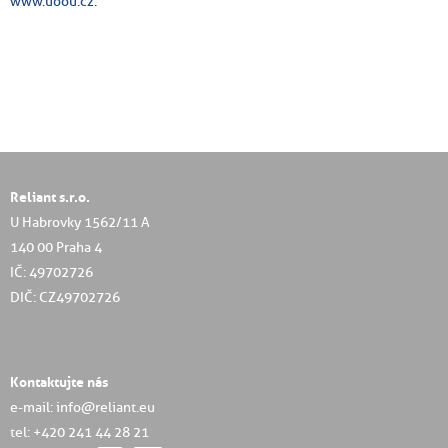
www.uoou.cz.
Reliant s.r.o.
U Habrovky 1562/11 A
140 00 Praha 4
IČ: 49702726
DIČ: CZ49702726
Kontaktujte nás
e-mail: info@reliant.eu
tel: +420 241 44 28 21