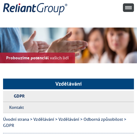
Probouzíme potenciál
vašich lidí
Vzdělávání
GDPR
Kontakt
Úvodní strana
>
Vzdělávání
>
Vzdělávání
>
Odborná způsobilost
>
GDPR