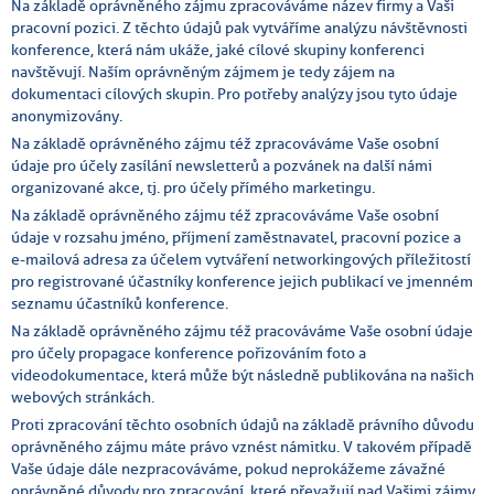
Na základě oprávněného zájmu zpracováváme název firmy a Vaši
pracovní pozici. Z těchto údajů pak vytváříme analýzu návštěvnosti
konference, která nám ukáže, jaké cílové skupiny konferenci
navštěvují. Naším oprávněným zájmem je tedy zájem na
dokumentaci cílových skupin. Pro potřeby analýzy jsou tyto údaje
anonymizovány.
Na základě oprávněného zájmu též zpracováváme Vaše osobní
údaje pro účely zasílání newsletterů a pozvánek na další námi
organizované akce, tj. pro účely přímého marketingu.
Na základě oprávněného zájmu též zpracováváme Vaše osobní
údaje v rozsahu jméno, příjmení zaměstnavatel, pracovní pozice a
e-mailová adresa za účelem vytváření networkingových příležitostí
pro registrované účastníky konference jejich publikací ve jmenném
seznamu účastníků konference.
Na základě oprávněného zájmu též pracováváme Vaše osobní údaje
pro účely propagace konference pořizováním foto a
videodokumentace, která může být následně publikována na našich
webových stránkách.
Proti zpracování těchto osobních údajů na základě právního důvodu
oprávněného zájmu máte právo vznést námitku. V takovém případě
Vaše údaje dále nezpracováváme, pokud neprokážeme závažné
oprávněné důvody pro zpracování, které převažují nad Vašimi zájmy