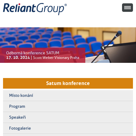
Odborná konference SATUM
17. 10. 2024
|
Scott Weber Visionary Praha
Satum konference
Místo konání
Program
Speakeři
Fotogalerie