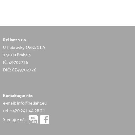
Reliant s.r.o.
U Habrovky 1562/11 A
140 00 Praha 4
IČ: 49702726
DIČ: CZ49702726
Kontaktujte nás
e-mail: info@reliant.eu
tel: +420 241 44 28 21
Sledujte nás