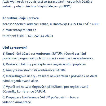
fyzických osob v souvislosti se zpracováním osobních údajů a
volném pohybu těchto údajů (dále jen „GDPR“).
Kontaktní údaje Správce
Korespondenční adresa: Praha4, U Habrovky 1562/11a, PSČ 14000
e-mail: info@reliant.cz
telefonní číslo: + 420 241 44 28 21
Účel zpracování:
1) Umožnění účasti na konferenci SATUM, včetně zasílání
potřebných organizačních informací a instrukcí ke konferenci.
2) Vystavení faktury pro zaplacení registračního poplatku.
3) Analýza návštěvnosti konference SATUM.
4) Marketingové účely – zasílání newsletterů a pozvánek na další
námi organizované akce.
5) Vytváření networkingových příležitostí pro registrované
účastníky konference SATUM.
6) Propagace konference SATUM pořizováním foto a
videodokumentace.