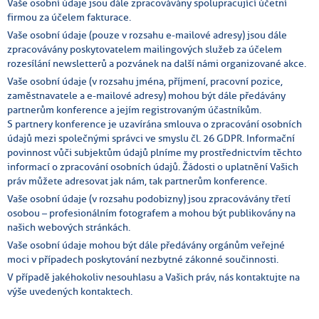
Vaše osobní údaje jsou dále zpracovávány spolupracující účetní
firmou za účelem fakturace.
Vaše osobní údaje (pouze v rozsahu e-mailové adresy) jsou dále
zpracovávány poskytovatelem mailingových služeb za účelem
rozesílání newsletterů a pozvánek na další námi organizované akce.
Vaše osobní údaje (v rozsahu jména, příjmení, pracovní pozice,
zaměstnavatele a e-mailové adresy) mohou být dále předávány
partnerům konference a jejím registrovaným účastníkům.
S partnery konference je uzavírána smlouva o zpracování osobních
údajů mezi společnými správci ve smyslu čl. 26 GDPR. Informační
povinnost vůči subjektům údajů plníme my prostřednictvím těchto
informací o zpracování osobních údajů. Žádosti o uplatnění Vašich
práv můžete adresovat jak nám, tak partnerům konference.
Vaše osobní údaje (v rozsahu podobizny) jsou zpracovávány třetí
osobou – profesionálním fotografem a mohou být publikovány na
našich webových stránkách.
Vaše osobní údaje mohou být dále předávány orgánům veřejné
moci v případech poskytování nezbytné zákonné součinnosti.
V případě jakéhokoliv nesouhlasu a Vašich práv, nás kontaktujte na
výše uvedených kontaktech.