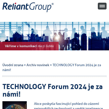
Věříme v komunikaci
mezi lidmi
Úvodní strana
>
Archiv novinek
> TECHNOLOGY Forum 2024 je za
námi!
TECHNOLOGY Forum 2024 je za
námi!
Akce poskytla fascinující pohled do zázemí
nejnovějších technologií a umělé inteligence,