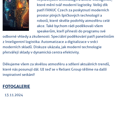
které mění tvář moderní logistiky. Velký dík
patří FANUC Czech za poskytnutí moderních
prostor plných špičkových technologií a
robotů, které skvěle podtrhly atmosféru celé
akce. Také bychom rádi poděkovali všem
speakerům, kteří přinesli do programu své
odborné vhledy a zkušenosti. Speciální poděkování patří panelistům
z Inteligentní logistika: Automatizace a digitalizace v srdci
moderních skladů. Diskuze ukázala, jak moderní technologie
přetvářejí sklady v dynamická centra efektivity.
Děkujeme všem za skvělou atmosféru a sdílení aktuálních trendů,
které nás posunují dál. Už teď se v Reliant Group těšíme na další
inspirativní setkání!
FOTOGALERIE
13.11.2024